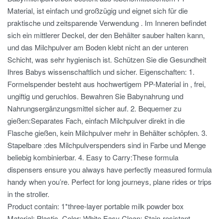
Material, ist einfach und großzügig und eignet sich für die
praktische und zeitsparende Verwendung . Im Inneren befindet
sich ein mittlerer Deckel, der den Behälter sauber halten kann,
und das Milchpulver am Boden klebt nicht an der unteren
Schicht, was sehr hygienisch ist. Schützen Sie die Gesundheit
Ihres Babys wissenschaftlich und sicher. Eigenschaften: 1.
Formelspender besteht aus hochwertigem PP-Material in , frei,
ungiftig und geruchlos. Bewahren Sie Babynahrung und
Nahrungsergänzungsmittel sicher auf. 2. Bequemer zu
gießen:Separates Fach, einfach Milchpulver direkt in die
Flasche gießen, kein Milchpulver mehr in Behälter schöpfen. 3.
Stapelbare :des Milchpulverspenders sind in Farbe und Menge
beliebig kombinierbar. 4. Easy to Carry:These formula
dispensers ensure you always have perfectly measured formula
handy when you’re. Perfect for long journeys, plane rides or trips
in the stroller.
Product contain: 1*three-layer portable milk powder box
Material: Plastic, Color: White Easy Clean: Stain-resistant