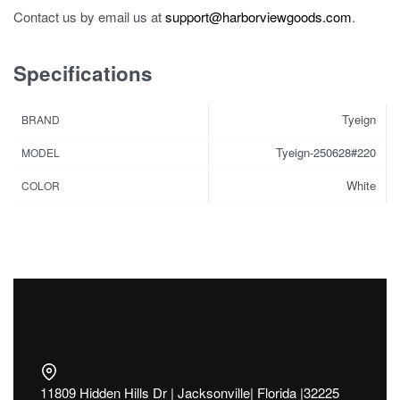
Contact us by email us at
support@harborviewgoods.com
.
Specifications
Tyeign
BRAND
Tyeign-250628#220
MODEL
White
COLOR
11809 Hidden Hills Dr | Jacksonville| Florida |32225